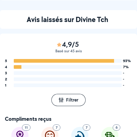
Avis laissés sur Divine Tch
4,9/5
Basé sur 45 avis
5
93%
4
7%
3
-
2
-
1
-
Filtrer
Compliments reçus
11
7
7
6