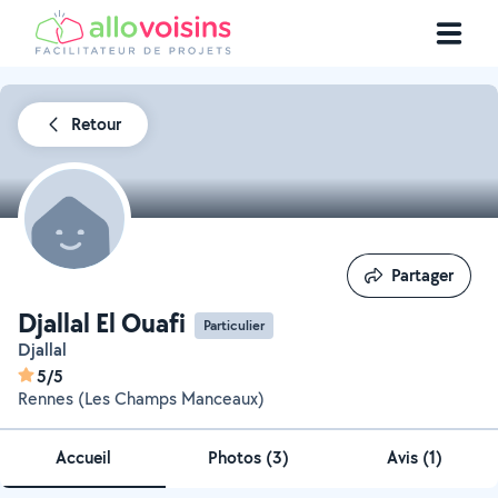
Retour
Partager
Partager
Djallal El Ouafi
Particulier
Djallal
5/5
Rennes (Les Champs Manceaux)
Accueil
Photos
(
3
)
Avis (1)