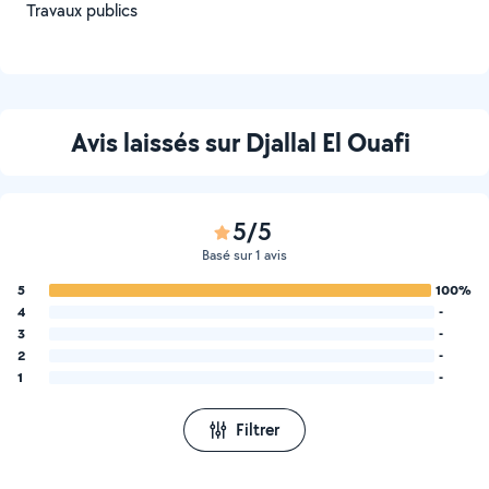
Travaux publics
Avis laissés sur Djallal El Ouafi
5/5
Basé sur 1 avis
5
100%
4
-
3
-
2
-
1
-
Filtrer