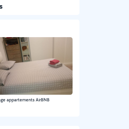
s
age appartements AirBNB