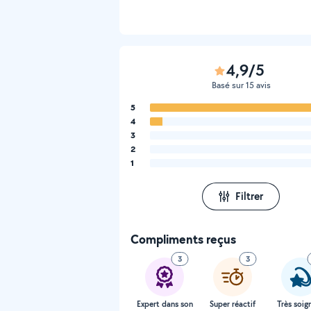
4,9/5
Basé sur 15 avis
5
4
3
2
1
Filtrer
Compliments reçus
3
3
Expert dans son
Super réactif
Très soig