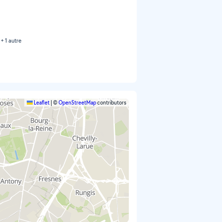
+ 1 autre
Leaflet
|
©
OpenStreetMap
contributors