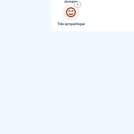
domaine
1
Très sympathique