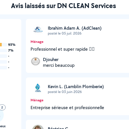
Avis laissés sur DN CLEAN Services
Ibrahim Adam A. (AdClean)
posté le 05 juil. 2026
Ménage
93%
Professionnel et super rapide 👌🏾
7%
-
Djouher
-
merci beaucoup
-
Kevin L. (Lamblin Plomberie)
posté le 03 juin 2026
Ménage
Entreprise sérieuse et professionnelle
2
neux
Béatrice C.