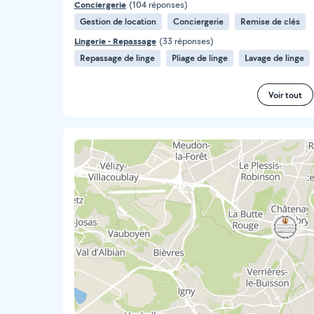
Conciergerie
(104 réponses)
Gestion de location
Conciergerie
Remise de clés
Lingerie - Repassage
(33 réponses)
Repassage de linge
Pliage de linge
Lavage de linge
Voir tout