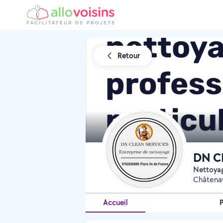
Retour
DN C
Nettoya
Châtenay
Accueil