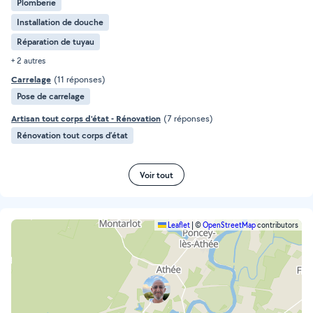
Plomberie
Installation de douche
Réparation de tuyau
+ 2 autres
Carrelage
(11 réponses)
Pose de carrelage
Artisan tout corps d'état - Rénovation
(7 réponses)
Rénovation tout corps d’état
Voir tout
Leaflet
|
©
OpenStreetMap
contributors