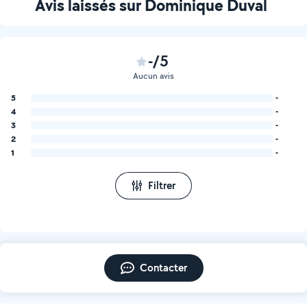
Avis laissés sur Dominique Duval
-/5
Aucun avis
5
-
4
-
3
-
2
-
1
-
Filtrer
Contacter