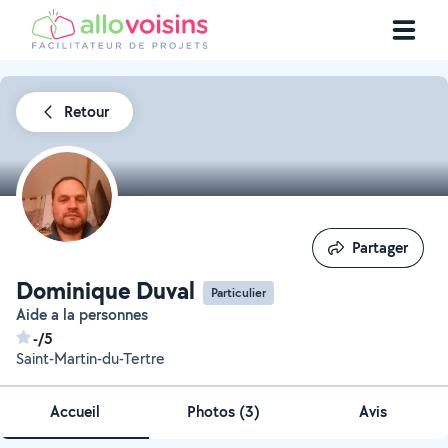
Retour
Partager
Partager
Dominique Duval
Particulier
Aide a la personnes
-/5
Saint-Martin-du-Tertre
Accueil
Photos
(
3
)
Avis