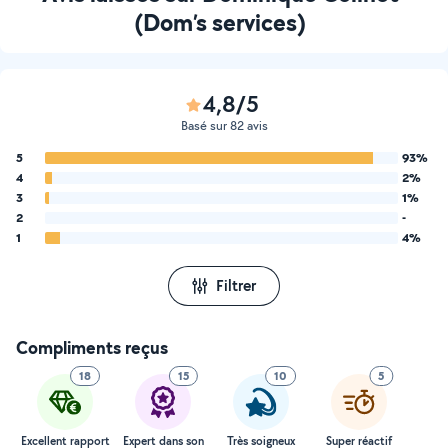
(Dom’s services)
4,8/5
Basé sur 82 avis
5
93%
4
2%
3
1%
2
-
1
4%
Filtrer
Compliments reçus
18
15
10
5
Excellent rapport
Expert dans son
Très soigneux
Super réactif