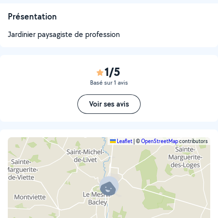
Présentation
Jardinier paysagiste de profession
1/5
Basé sur 1 avis
Voir ses avis
Leaflet
|
©
OpenStreetMap
contributors