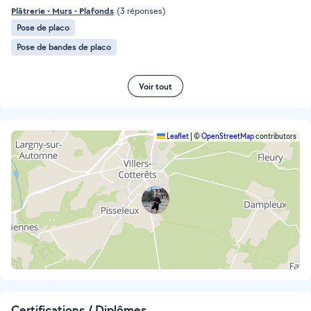
Plâtrerie - Murs - Plafonds
(3 réponses)
Pose de placo
Pose de bandes de placo
Voir tout
Leaflet
|
©
OpenStreetMap
contributors
Certifications / Diplômes