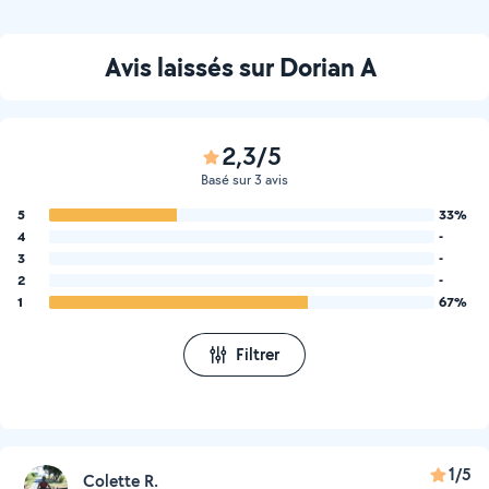
Avis laissés sur Dorian A
2,3/5
Basé sur 3 avis
5
33%
4
-
3
-
2
-
1
67%
Filtrer
1/5
Colette R.