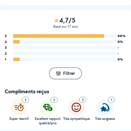
4,7/5
Basé sur 17 avis
5
88%
4
6%
3
-
2
-
1
6%
Filtrer
Compliments reçus
4
2
2
1
Super réactif
Excellent rapport
Très sympathique
Très soigneux
qualité/prix