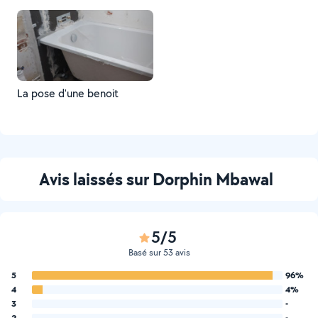
La pose d'une benoit
Avis laissés sur Dorphin Mbawal
5/5
Basé sur 53 avis
5
96%
4
4%
3
-
2
-