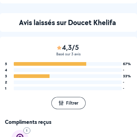
Avis laissés sur Doucet Khelifa
4,3/5
Basé sur 3 avis
5
67%
4
-
3
33%
2
-
1
-
Filtrer
Compliments reçus
1