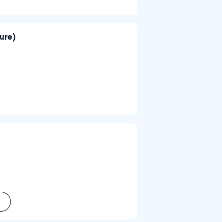
ture)