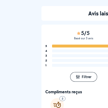
Avis la
5/5
Basé sur 3 avis
5
4
3
2
1
Filtrer
Compliments reçus
2