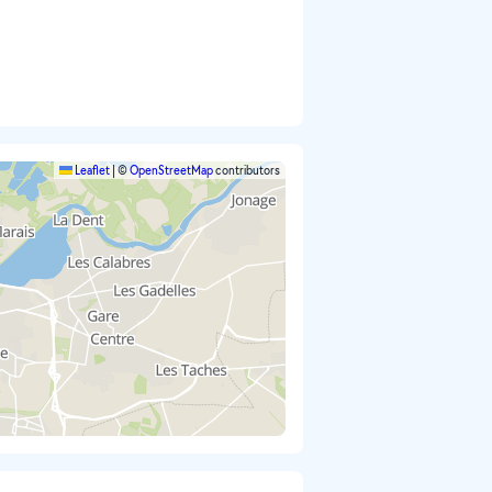
Leaflet
|
©
OpenStreetMap
contributors