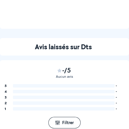
Avis laissés sur Dts
-/5
Aucun avis
5
-
4
-
3
-
2
-
1
-
Filtrer