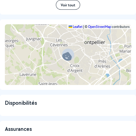
Voir tout
Leaflet
|
©
OpenStreetMap
contributors
Disponibilités
Assurances