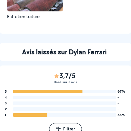
Entretien toiture
Avis laissés sur Dylan Ferrari
3,7/5
Basé sur 3 avis
5
67%
4
-
3
-
2
-
1
33%
Filtrer