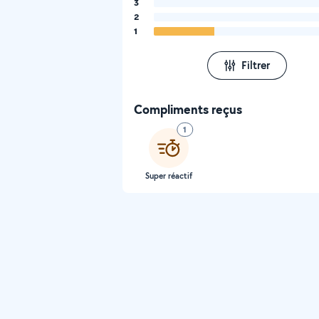
3
2
1
Filtrer
Compliments reçus
1
Super réactif