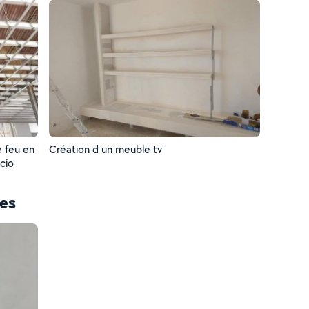
e feu en
Création d un meuble tv
cio
ces