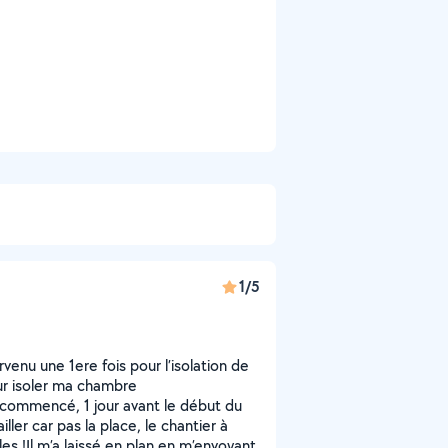
1/5
venu une 1ere fois pour l’isolation de
our isoler ma chambre
t commencé, 1 jour avant le début du
ller car pas la place, le chantier à
 !Il m’a laissé en plan en m’envoyant