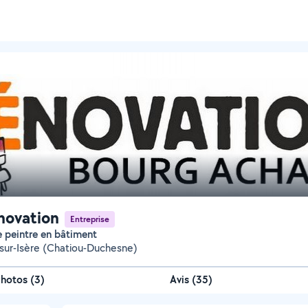
novation
Entreprise
te peintre en bâtiment
ur-Isère (Chatiou-Duchesne)
Photos
(
3
)
Avis (35)