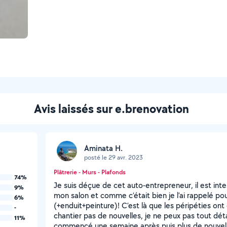
Avis laissés sur e.brenovation
Aminata H.
posté le 29 avr. 2023
Plâtrerie - Murs - Plafonds
74%
Je suis déçue de cet auto-entrepreneur, il est inter
9%
mon salon et comme c’était bien je l’ai rappelé p
6%
(+enduit+peinture)! C’est là que les péripéties on
-
chantier pas de nouvelles, je ne peux pas tout détai
11%
commencé une semaine après puis plus de nouvelles