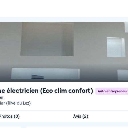
ne électricien (Eco clim confort)
Auto-entrepreneur
en
ier (Rive du Lez)
Photos
(
8
)
Avis (2)