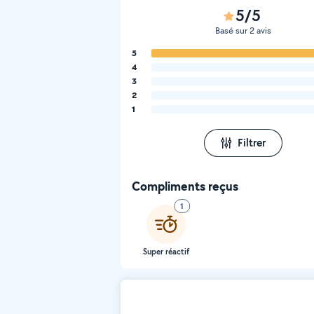
5/5
Basé sur 2 avis
5
4
3
2
1
Filtrer
Compliments reçus
1
Super réactif