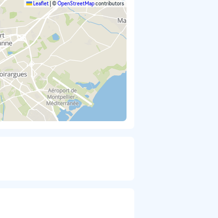
Leaflet
|
©
OpenStreetMap
contributors