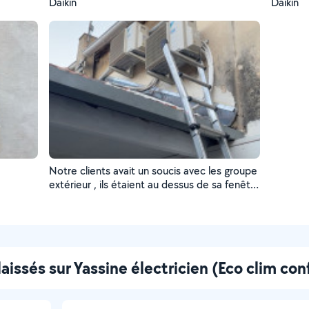
Daikîn
Daikîn
Notre clients avait un soucis avec les groupe
extérieur , ils étaient au dessus de sa fenêtre
accédant au salon , bruyant ils nous a
demander de les déplacer , travail effectuer
a deux en une journée et le but le client
satisfait .
laissés sur Yassine électricien (Eco clim con