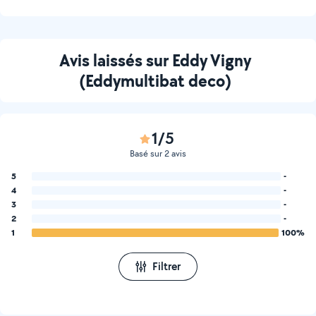
Avis laissés sur Eddy Vigny
(Eddymultibat deco)
1/5
Basé sur 2 avis
5
-
4
-
3
-
2
-
1
100%
Filtrer