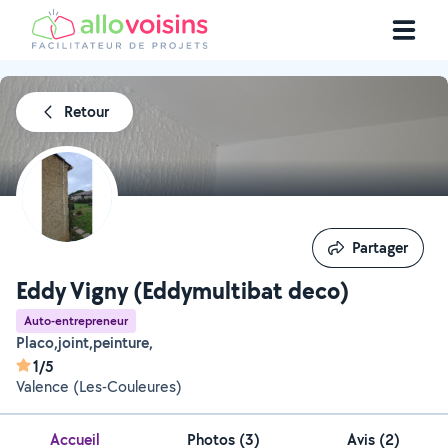
Retour
Partager
Partager
Eddy Vigny (Eddymultibat deco)
Auto-entrepreneur
Placo,joint,peinture,
1/5
Valence (Les-Couleures)
Accueil
Photos
(
3
)
Avis (2)