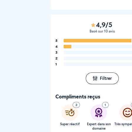
4,9/5
Basé sur 10 avis
5
4
3
2
1
Filtrer
Compliments reçus
2
1
Super réactif
Expert dans son
Très sympa
domaine