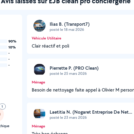
Avis laissés sur EJB clean’pro conciergerie
Ilias B. (Transport7)
posté le 18 mai 2026
Véhicule Utilitaire
90%
Clair réactif et poli
10%
-
-
-
Pierrette P. (PRO Clean)
posté le 25 mars 2026
Ménage
Besoin de nettoyage faite appel à Olivier M perso
1
Laetitia N. (Nogaret Entreprise De Net...
posté le 23 mars 2026
thique
Ménage
Très bon échange.