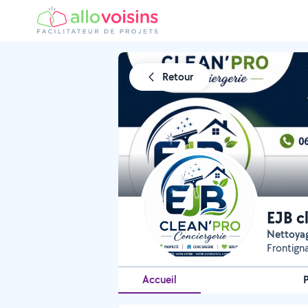
Retour
EJB c
Nettoya
Frontign
Accueil