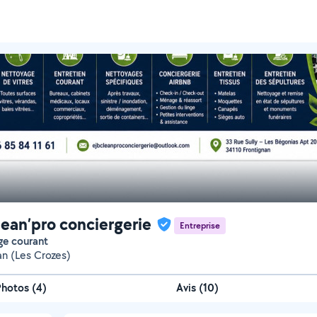
lean’pro conciergerie
Entreprise
ge courant
an (Les Crozes)
Photos
(
4
)
Avis (10)