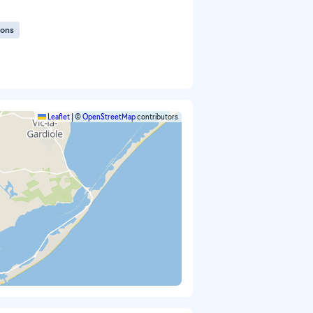
tons
Leaflet
|
©
OpenStreetMap
contributors