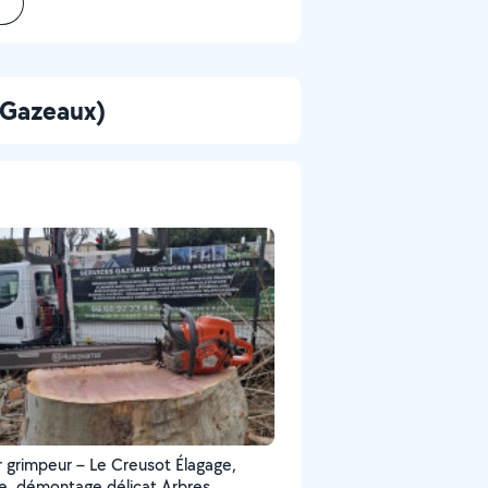
 Gazeaux)
r grimpeur – Le Creusot Élagage,
e, démontage délicat Arbres