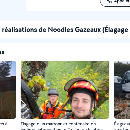
Appeler
 réalisations de Noodles Gazeaux (Élagage
es
es à
Élagage d’un marronnier centenaire en
Élagueu
binôme, intervention maîtrisée en hauteur
abattag