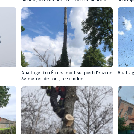
pour un travail précis et sécurisé.
dangereu
– assuré
68 92 3
Abattage d'un Épicéa mort sur pied d'environ
Abattag
35 mètres de haut, à Gourdon.