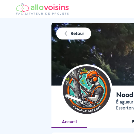
Retour
Noodl
élagueu
Esserte
Accueil