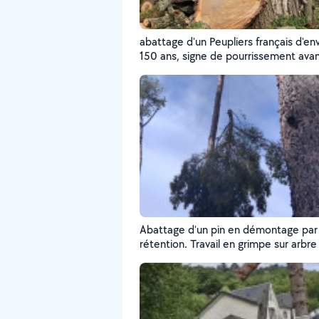
abattage d'un Peupliers français d'en
150 ans, signe de pourrissement ava
Abattage d’un pin en démontage par
rétention. Travail en grimpe sur arbre
proche de toitures. Chaque partie es
descendue en sécurité pour éviter t
impact au sol. Intervention technique
maîtrisée du haut jusqu’à la souche.