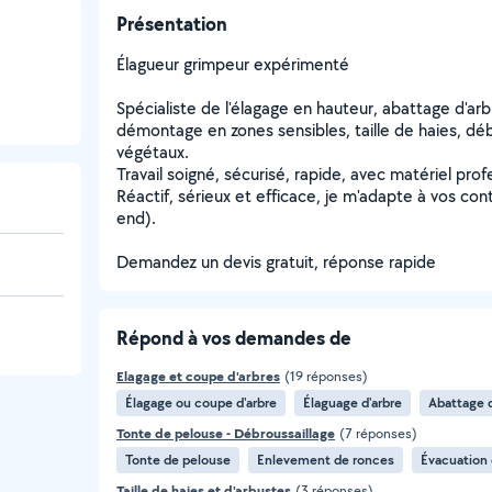
Présentation
Élagueur grimpeur expérimenté
Spécialiste de l'élagage en hauteur, abattage d'arb
démontage en zones sensibles, taille de haies, dé
végétaux.
Travail soigné, sécurisé, rapide, avec matériel pro
Réactif, sérieux et efficace, je m'adapte à vos co
end).
Demandez un devis gratuit, réponse rapide
Répond à vos demandes de
Elagage et coupe d'arbres
(19 réponses)
Élagage ou coupe d'arbre
Élaguage d'arbre
Abattage d
Tonte de pelouse - Débroussaillage
(7 réponses)
Tonte de pelouse
Enlevement de ronces
Évacuation 
Taille de haies et d'arbustes
(3 réponses)