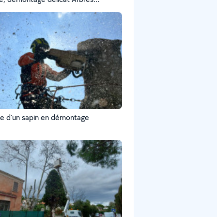
x ou difficiles d’accès Travail soigné
 Devis gratuit – réponse rapide ? 06
3 48 Élagage Gazeaux
e d'un sapin en démontage