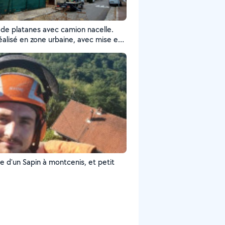
 de platanes avec camion nacelle.
réalisé en zone urbaine, avec mise en
 de la voirie. Taille maîtrisée pour la
s arbres et la sécurité des riverains.
ntion rapide, propre et conforme aux
.
e d'un Sapin à montcenis, et petit