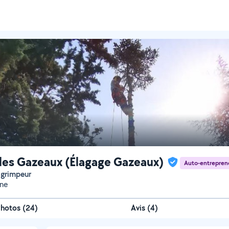
es Gazeaux (Élagage Gazeaux)
Auto-entrepren
r grimpeur
nne
Photos
(
24
)
Avis (4)