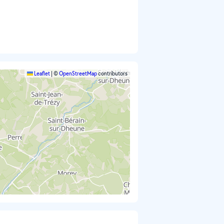
Leaflet
|
©
OpenStreetMap
contributors