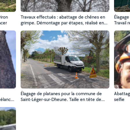
viron
Travaux effectués : abattage de chênes en
Élagage
ncer
grimpe. Démontage par étapes, réalisé en
Travail 
sécurité à proximité de lignes électriques.
sécurité
Intervention soignée, rapide et efficace.
santé de
Élagage Gazeaux – grimpeur-élagueur
Interve
disponible autour du Creusot (50 km).
normes
Élagage de platanes pour la commune de
Abattag
 élancé,
Saint-Léger-sur-Dheune. Taille en tête de
selfie
t
chat réalisée rue Saint Augustin, avec mise
out
en sécurité de la voirie.