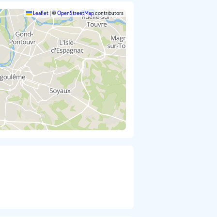
Leaflet
|
©
OpenStreetMap
contributors