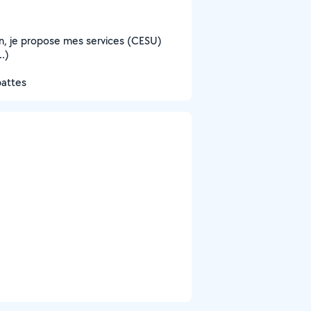
n, je propose mes services (CESU)
..)
pattes