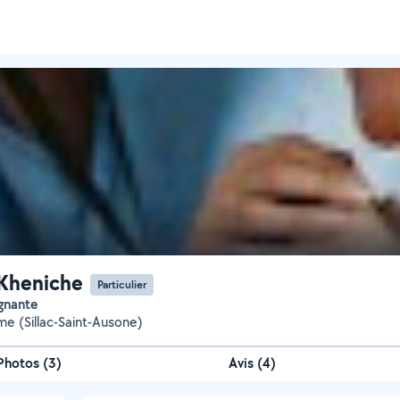
Kheniche
Particulier
ignante
e (Sillac-Saint-Ausone)
Photos
(
3
)
Avis (4)