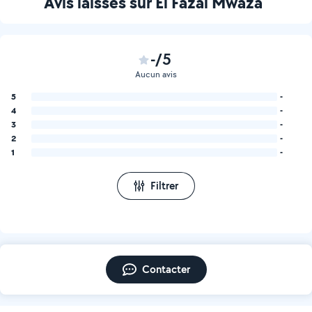
Avis laissés sur El Fazal Mwaza
-/5
Aucun avis
5
-
4
-
3
-
2
-
1
-
Filtrer
Contacter