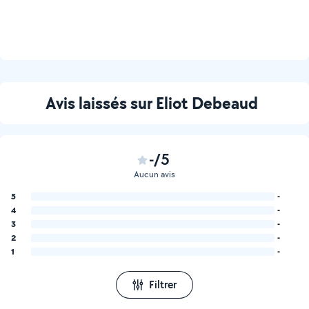
Avis laissés sur Eliot Debeaud
-/5
Aucun avis
5
-
4
-
3
-
2
-
1
-
Filtrer