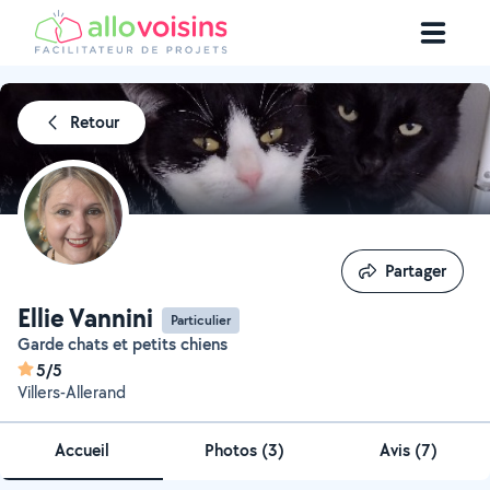
Retour
Partager
Partager
Ellie Vannini
Particulier
Garde chats et petits chiens
5/5
Villers-Allerand
Accueil
Photos
(
3
)
Avis (7)