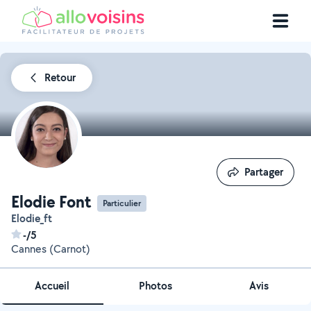
Retour
Partager
Partager
Elodie Font
Particulier
Elodie_ft
-/5
Cannes (Carnot)
Accueil
Photos
Avis