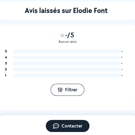
Avis laissés sur Elodie Font
-/5
Aucun avis
5
-
4
-
3
-
2
-
1
-
Filtrer
Contacter