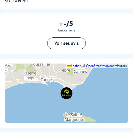
SULTANPET.
-/5
Aucun avis
Voir ses avis
Leaflet
|
©
OpenStreetMap
contributors