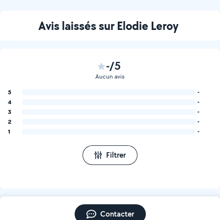
Avis laissés sur Elodie Leroy
-/5
Aucun avis
5
-
4
-
3
-
2
-
1
-
Filtrer
Contacter