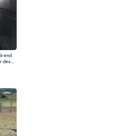
ek-end
ir des