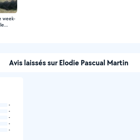
e week-
s
Avis laissés sur Elodie Pascual Martin
-
-
-
-
-