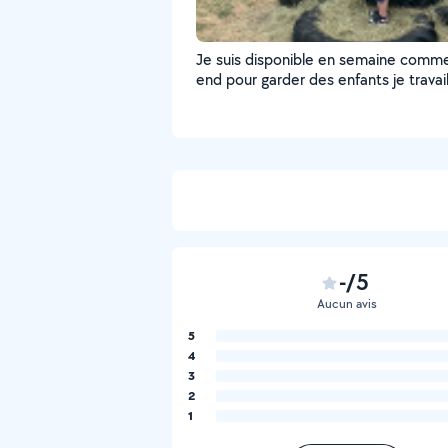
Je suis disponible en semaine comm
end pour garder des enfants je travaille
actuellement dans une école avec le
enfants
-/5
Aucun avis
5
4
3
2
1