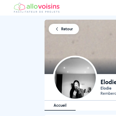
Retour
Elodi
Elodie
Remberc
Accueil