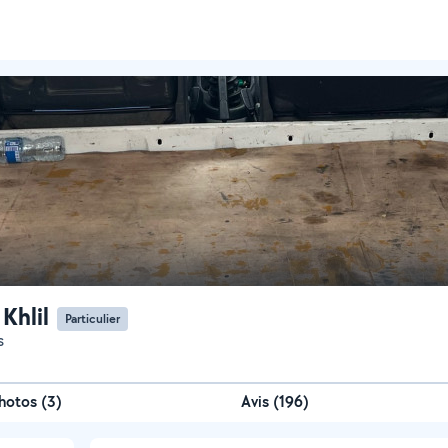
Khlil
Particulier
s
hotos
(
3
)
Avis (196)