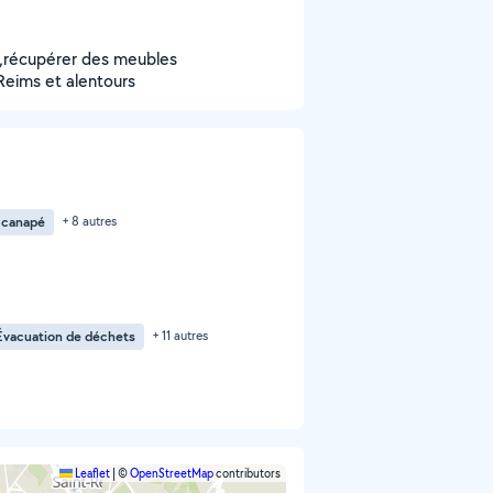
s ,récupérer des meubles
eims et alentours
 canapé
+ 8 autres
Évacuation de déchets
+ 11 autres
Leaflet
|
©
OpenStreetMap
contributors