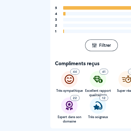
5
4
3
2
1
Filtrer
Compliments reçus
44
41
Très sympathique
Excellent rapport
Super réa
qualité/prix
22
12
Expert dans son
Très soigneux
domaine