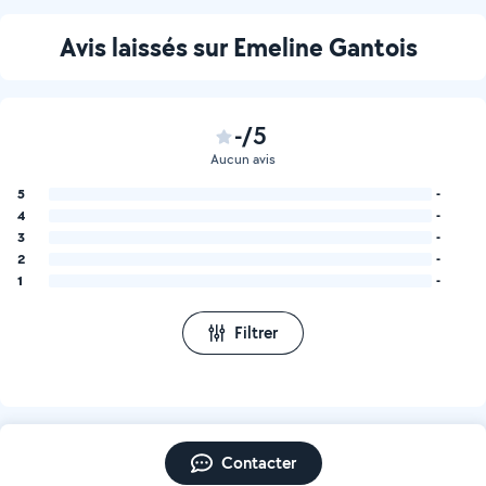
Avis laissés sur Emeline Gantois
-/5
Aucun avis
5
-
4
-
3
-
2
-
1
-
Filtrer
Contacter