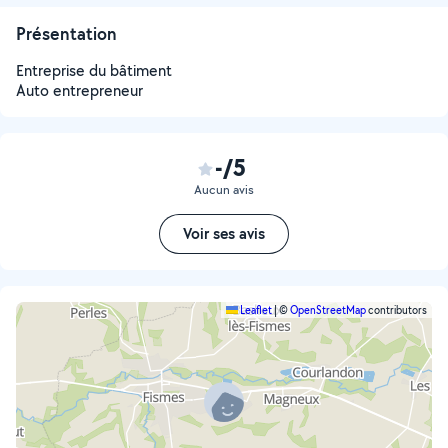
Présentation
Entreprise du bâtiment
Auto entrepreneur
-/5
Aucun avis
Voir ses avis
Leaflet
|
©
OpenStreetMap
contributors