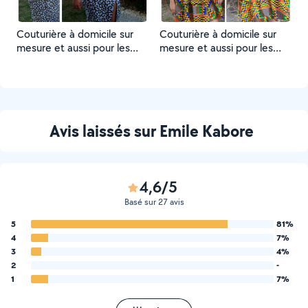
Couturière à domicile sur
Couturière à domicile sur
mesure et aussi pour les
mesure et aussi pour les
retouches N'hésites pas à
retouches
me contacter a bientôt
Avis laissés sur Emile Kabore
4,6/5
Basé sur 27 avis
5
81%
4
7%
3
4%
2
-
1
7%