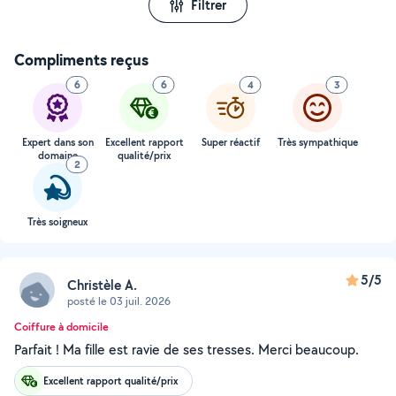
Filtrer
Compliments reçus
6
6
4
3
Expert dans son
Excellent rapport
Super réactif
Très sympathique
domaine
qualité/prix
2
Très soigneux
5/5
Christèle A.
posté le 03 juil. 2026
Coiffure à domicile
Parfait ! Ma fille est ravie de ses tresses. Merci beaucoup.
Excellent rapport qualité/prix