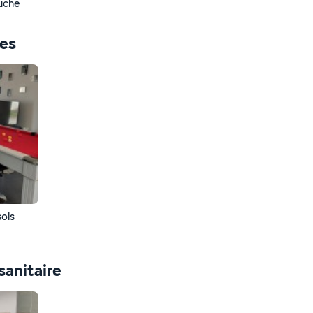
ouche
ces
ols
sanitaire