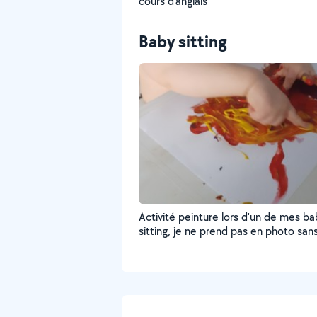
cours d'anglais
Baby sitting
Activité peinture lors d'un de mes ba
sitting, je ne prend pas en photo san
l'accord des parents et de plus si les
sont publier cela reste ici et le visag
l'enfant n'est pas afficher