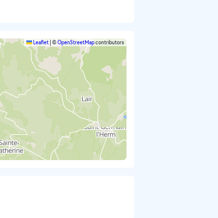
Leaflet
|
©
OpenStreetMap
contributors