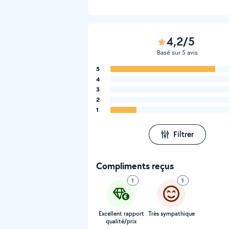
4,2/5
Basé sur 5 avis
5
4
3
2
1
Filtrer
Compliments reçus
1
1
Excellent rapport
Très sympathique
qualité/prix