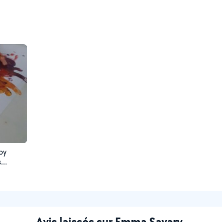
by
s
 photos
e de
Avis laissés sur Emma Savary