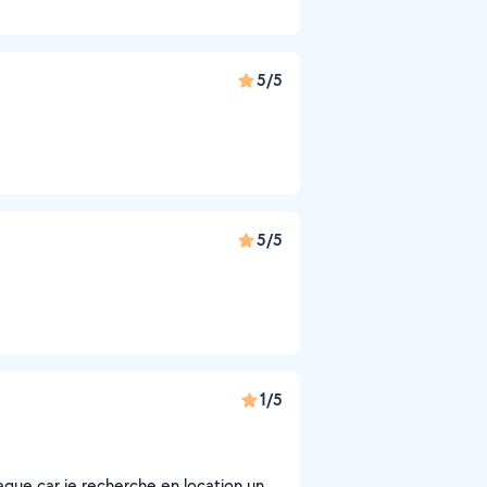
5/5
5/5
1/5
que car je recherche en location un