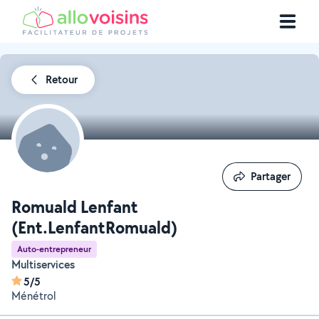
Retour
Partager
Partager
Romuald Lenfant
(Ent.LenfantRomuald)
Auto-entrepreneur
Multiservices
5/5
Ménétrol