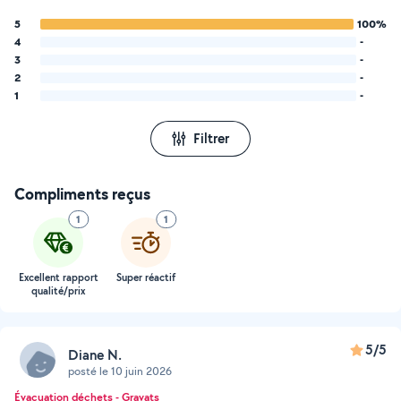
5
100%
4
-
3
-
2
-
1
-
Filtrer
Compliments reçus
1
1
Excellent rapport
Super réactif
qualité/prix
5/5
Diane N.
posté le 10 juin 2026
Évacuation déchets - Gravats