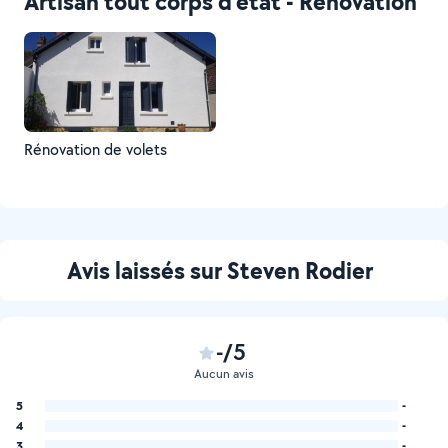
Artisan tout corps d'état - Rénovation
Rénovation de volets
Avis laissés sur Steven Rodier
-/5
Aucun avis
5
-
4
-
3
-