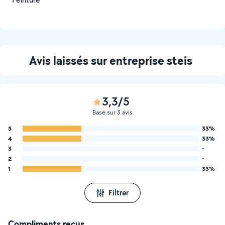
Avis laissés sur entreprise steis
3,3/5
Basé sur 3 avis
5
33%
4
33%
3
-
2
-
1
33%
Filtrer
Compliments reçus