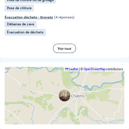
Pose de clôture
Évacuation déchets - Gravats
(4 réponses)
Débarras de cave
Évacuation de déchets
Voir tout
Leaflet
|
©
OpenStreetMap
contributors