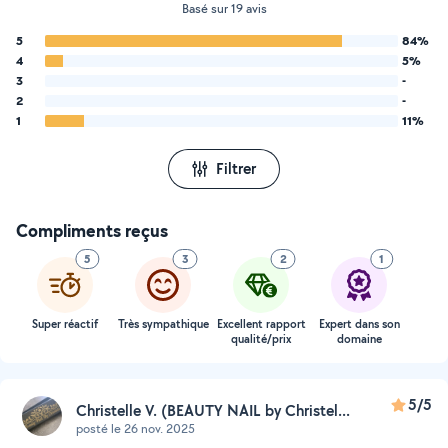
Basé sur 19 avis
5
84%
4
5%
3
-
2
-
1
11%
Filtrer
Compliments reçus
5
3
2
1
Super réactif
Très sympathique
Excellent rapport
Expert dans son
qualité/prix
domaine
5/5
Christelle V. (BEAUTY NAIL by Christel...
posté le 26 nov. 2025