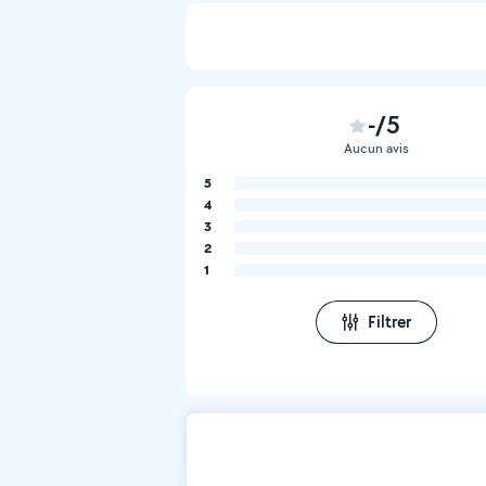
-/5
Aucun avis
5
4
3
2
1
Filtrer