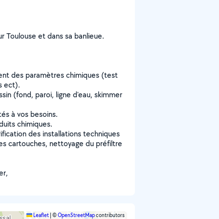
ur Toulouse et dans sa banlieue.
ement des paramètres chimiques (test
s ect).
in (fond, paroi, ligne d'eau, skimmer
tés à vos besoins.
duits chimiques.
ification des installations techniques
des cartouches, nettoyage du préfiltre
er,
Leaflet
|
©
OpenStreetMap
contributors