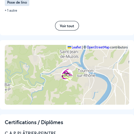
Pose de lino
+ 1 autre
Voir tout
Leaflet
|
©
OpenStreetMap
contributors
Certifications / Diplômes
C.A.P PLÂTRIER-PEINTRE