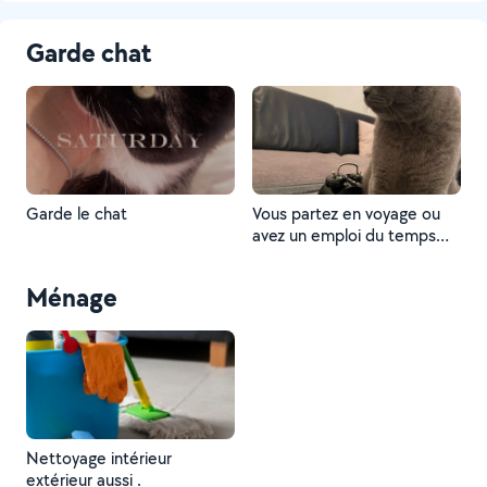
Garde chat
Garde le chat
Vous partez en voyage ou
avez un emploi du temps
chargé ? Offrez à votre chat
le meilleur en optant pour
Ménage
un service de garde à
domicile ! Je m’engage à
prendre soin de votre félin
avec amour et attention.
Nettoyage intérieur
extérieur aussi .