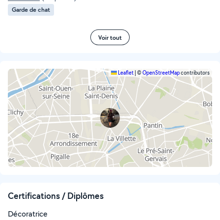
Garde de chat
Voir tout
Leaflet
|
©
OpenStreetMap
contributors
Certifications / Diplômes
Décoratrice