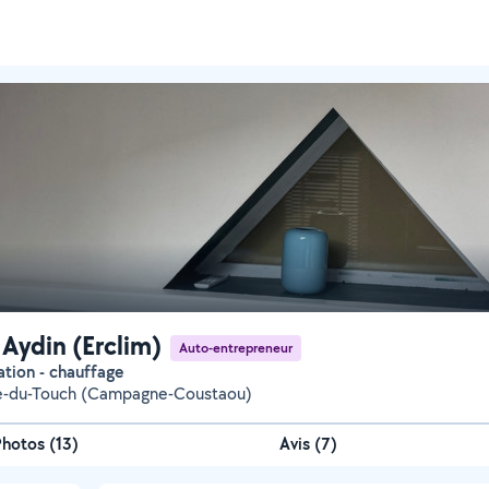
 Aydin (Erclim)
Auto-entrepreneur
sation - chauffage
ce-du-Touch (Campagne-Coustaou)
Photos
(
13
)
Avis (7)