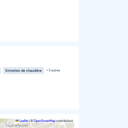
Entretien de chaudière
+ 3 autres
Leaflet
|
©
OpenStreetMap
contributors