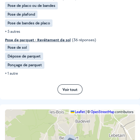
Pose de placo ou de bandes
Pose de plafond
Pose de bandes de placo
+ 5 autres
Pose de parquet - Revêtement de sol
(36 réponses)
Pose de sol
Dépose de parquet
Ponçage de parquet
+ 1 autre
Voir tout
Leaflet
|
©
OpenStreetMap
contributors