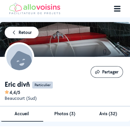
Retour
Partager
Partager
Eric divñ
Particulier
4,4/5
Beaucourt (Sud)
Accueil
Photos
(
3
)
Avis (32)