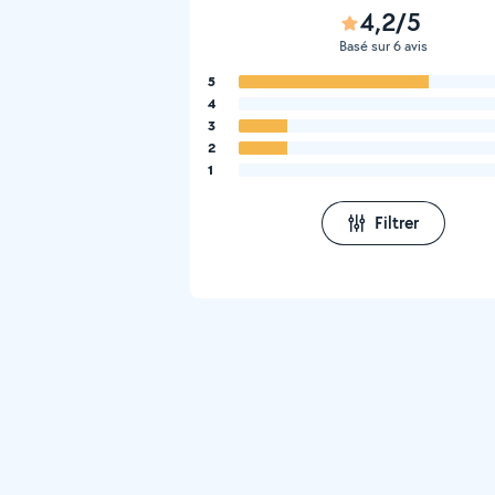
4,2/5
Basé sur 6 avis
5
4
3
2
1
Filtrer