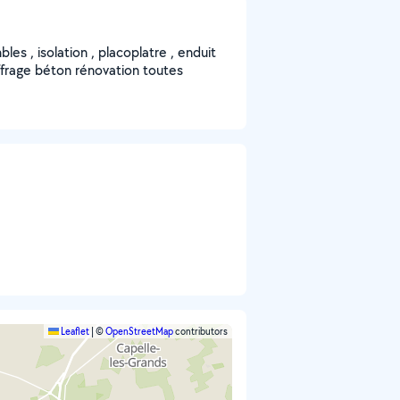
s , isolation , placoplatre , enduit
ffrage béton rénovation toutes
Leaflet
|
©
OpenStreetMap
contributors