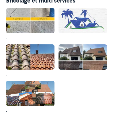
Bricolage et multi services
.
.
.
.
.