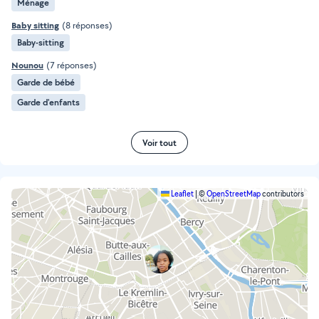
Ménage
Baby sitting
(8 réponses)
Baby-sitting
Nounou
(7 réponses)
Garde de bébé
Garde d'enfants
Voir tout
Leaflet
|
©
OpenStreetMap
contributors