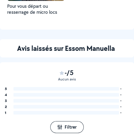
Pour vous départ ou
resserrage de micro locs
Avis laissés sur Essom Manuella
-/5
Aucun avis
5
-
4
-
3
-
2
-
1
-
Filtrer