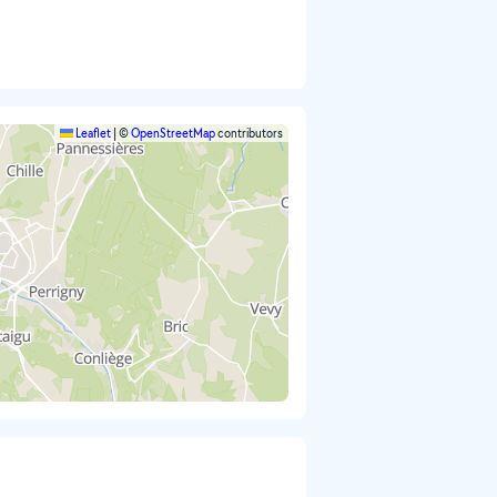
Leaflet
|
©
OpenStreetMap
contributors