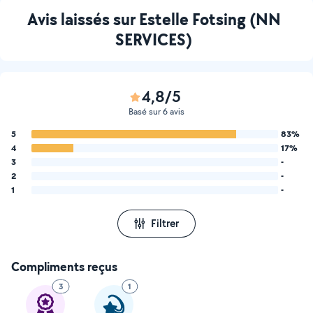
Avis laissés sur Estelle Fotsing (NN
SERVICES)
4,8/5
Basé sur 6 avis
5
83%
4
17%
3
-
2
-
1
-
Filtrer
Compliments reçus
3
1