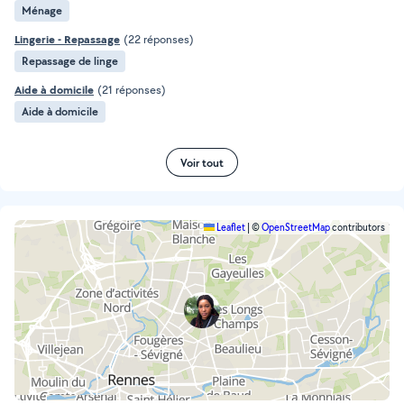
Ménage
Lingerie - Repassage
(22 réponses)
Repassage de linge
Aide à domicile
(21 réponses)
Aide à domicile
Voir tout
Leaflet
|
©
OpenStreetMap
contributors