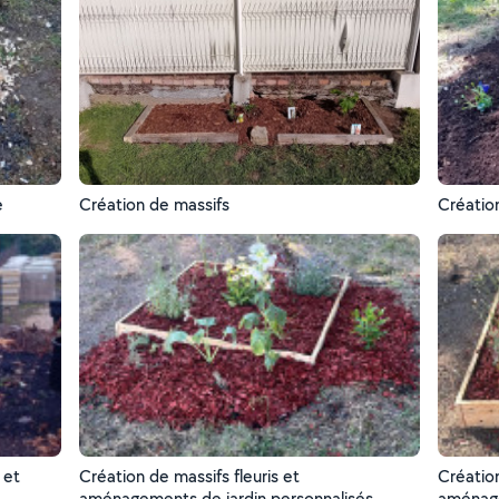
e
Création de massifs
Création
 et
Création de massifs fleuris et
Création
aménagements de jardin personnalisés
aménage