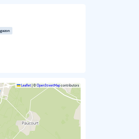
 gazon
Leaflet
|
©
OpenStreetMap
contributors