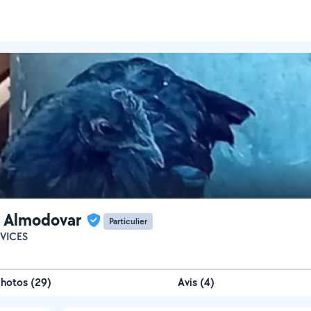
 Almodovar
Particulier
RVICES
Photos
(
29
)
Avis (4)