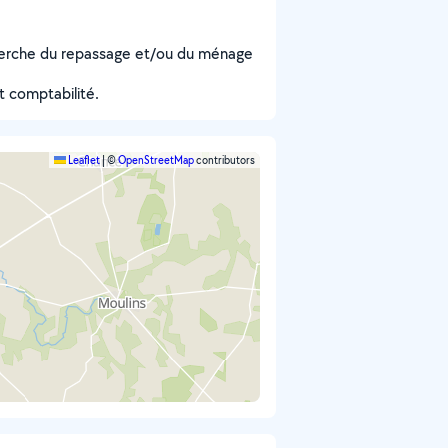
herche du repassage et/ou du ménage
et comptabilité.
Leaflet
|
©
OpenStreetMap
contributors