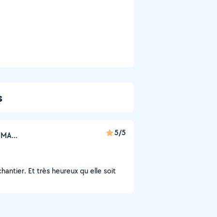
s
5/5
MA...
chantier. Et très heureux qu elle soit