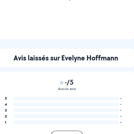
Avis laissés sur Evelyne Hoffmann
-/5
Aucun avis
5
-
4
-
3
-
2
-
1
-