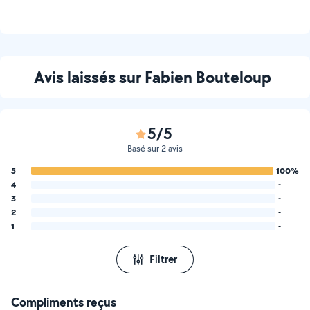
Avis laissés sur Fabien Bouteloup
5/5
Basé sur 2 avis
5
100%
4
-
3
-
2
-
1
-
Filtrer
Compliments reçus